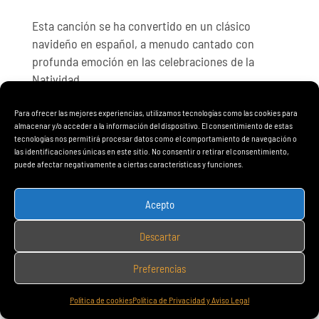
Esta canción se ha convertido en un clásico
navideño en español, a menudo cantado con
profunda emoción en las celebraciones de la
Natividad.
«El Tamborilero» nos recuerda que los gestos
Para ofrecer las mejores experiencias, utilizamos tecnologías como las cookies para
sencillos de amor y compasión no tienen precio, y
almacenar y/o acceder a la información del dispositivo. El consentimiento de estas
tecnologías nos permitirá procesar datos como el comportamiento de navegación o
que son la esencia de la Navidad. Sumérgete en
las identificaciones únicas en este sitio. No consentir o retirar el consentimiento,
esta inspiradora melodía y déjate llevar por la
puede afectar negativamente a ciertas características y funciones.
historia del tamborilero que hizo el regalo más
preciado de todos.
Acepto
Descartar
Preferencias
Política de cookies
Política de Privacidad y Aviso Legal